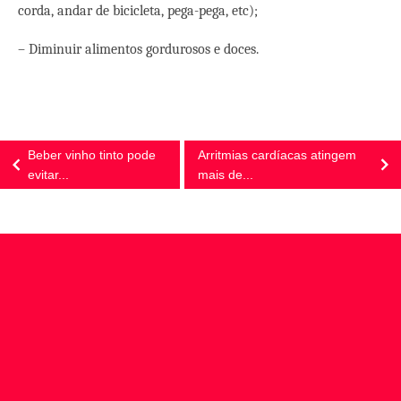
corda, andar de bicicleta,
pega-pega, etc);
– Diminuir alimentos gordurosos e doces.
Beber vinho tinto pode
Arritmias cardíacas atingem
evitar...
mais de...