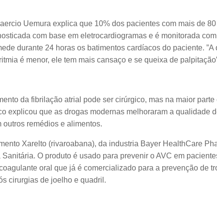
Laercio Uemura explica que 10% dos pacientes com mais de 80 
agnosticada com base em eletrocardiogramas e é monitorada com 
de durante 24 horas os batimentos cardíacos do paciente. ”A 
ritmia é menor, ele tem mais cansaço e se queixa de palpitação”
ento da fibrilação atrial pode ser cirúrgico, mas na maior parte
o explicou que as drogas modernas melhoraram a qualidade de
 outros remédios e alimentos.
nto Xarelto (rivaroabana), da industria Bayer HealthCare Phar
 Sanitária. O produto é usado para prevenir o AVC em pacientes 
oagulante oral que já é comercializado para a prevenção de
s cirurgias de joelho e quadril.