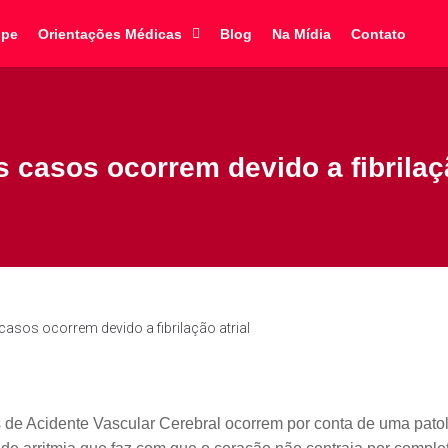
ipe
Orientações Médicas
Blog
Na Mídia
Contato
 casos ocorrem devido a fibrilaçã
asos ocorrem devido a fibrilação atrial
de Acidente Vascular Cerebral ocorrem por conta de uma pat