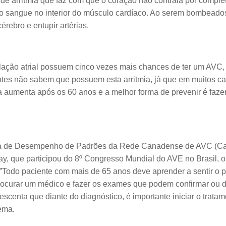
po de arritmia que faz com que o coração não contraia por comple
o sangue no interior do músculo cardíaco. Ao serem bombead
érebro e entupir artérias.
ilação atrial possuem cinco vezes mais chances de ter um AVC
tes não sabem que possuem esta arritmia, já que em muitos cas
 aumenta após os 60 anos e a melhor forma de prevenir é fazer
ra de Desempenho de Padrões da Rede Canadense de AVC (Ca
ay, que participou do 8º Congresso Mundial do AVE no Brasil, 
 ”Todo paciente com mais de 65 anos deve aprender a sentir o p
procurar um médico e fazer os exames que podem confirmar ou d
crescenta que diante do diagnóstico, é importante iniciar o tratam
ema.