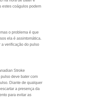
to na hora de bater e
os estes coágulos podem
, mas o problema é que
os ela é assintomática.
 a verificação do pulso
nadian Stroke
o pulso deve bater com
ulso. Diante de qualquer
escartar a presença da
ento para evitar as