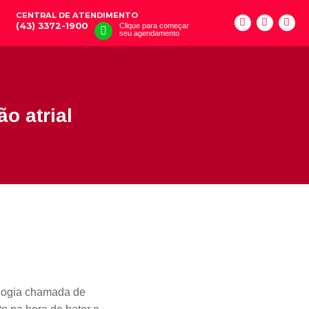
CENTRAL DE ATENDIMENTO
(43) 3372-1900
Clique para começar
seu agendamento
o atrial
ologia chamada de