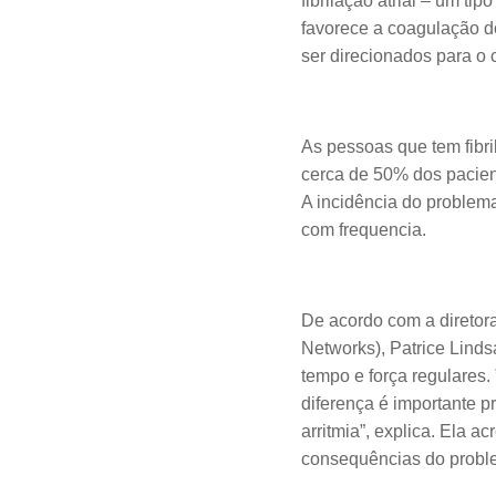
fibrilação atrial – um ti
favorece a coagulação d
ser direcionados para o c
As pessoas que tem fibr
cerca de 50% dos pacien
A incidência do problema
com frequencia.
De acordo com a direto
Networks), Patrice Linds
tempo e força regulares.
diferença é importante 
arritmia”, explica. Ela a
consequências do probl