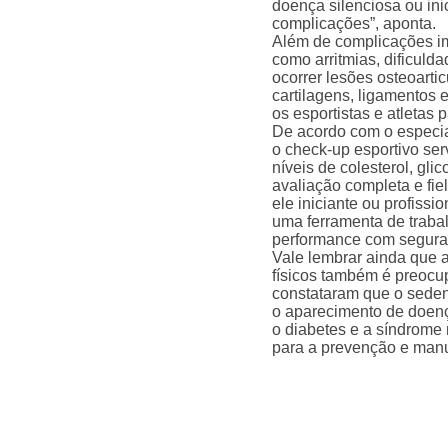
doença silenciosa ou inic
complicações”, aponta.
Além de complicações im
como arritmias, dificuld
ocorrer lesões osteoarti
cartilagens, ligamentos 
os esportistas e atletas 
De acordo com o especi
o check-up esportivo ser
níveis de colesterol, gl
avaliação completa e fiel
ele iniciante ou profiss
uma ferramenta de traba
performance com seguranç
Vale lembrar ainda que a
físicos também é preocup
constataram que o seden
o aparecimento de doen
o diabetes e a síndrome m
para a prevenção e man