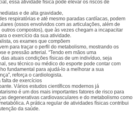
ial, essa atividade física pode elevar os riscos de
ediatas e de alta gravidade,
ades respiratórias e até mesmo paradas cardíacas, podem
culares (ossos envolvidos com as articulações, além de
e outros compostos), que às vezes chegam a incapacitar
para o exercício da sua atividade.
alista, os exames que compõem
vem para traçar o perfil do metabolismo, mostrando os
icose e pressão arterial. “Tendo em mãos uma
 das atuais condições físicas de um indivíduo, seja
ional, seu técnico ou médico do esporte pode contar com
lho fundamental para ajudá-lo a melhorar a sua
a”, reforça o cardiologista.
 falta de exercícios
ante. Vários estudos científicos modernos já
tarismo é um dos mais importantes fatores de risco para
ças degenerativas cardiovasculares e do metabolismo como
etabólica. A prática regular de atividades físicas contribui
utenção da saúde.