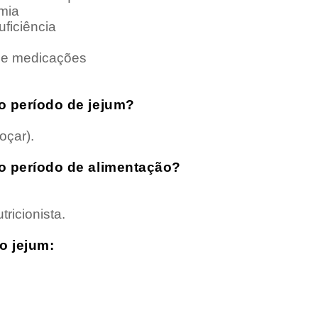
mia
ficiência
de medicações
o período de jejum?
oçar).
o período de alimentação?
ricionista.
do jejum: