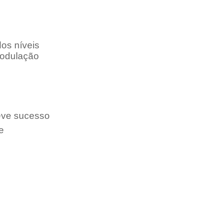
os níveis
 modulação
eve sucesso
e