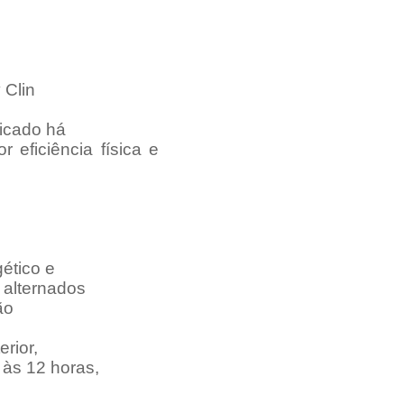
 Clin
ticado há
r eficiência física e
ético e
 alternados
ão
erior,
 às 12 horas,