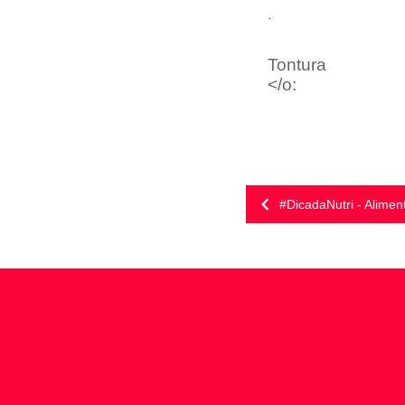
·
Tontura
</o:
#DicadaNutri - Aliment