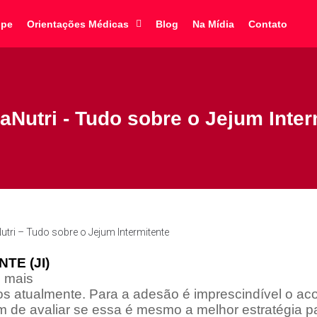
ipe
Orientações Médicas
Blog
Na Mídia
Contato
aNutri - Tudo sobre o Jejum Inter
tri – Tudo sobre o Jejum Intermitente
TE (JI)
s mais
os atualmente.
Para a adesão é imprescindível o 
fim de avaliar se essa é mesmo a melhor estratégia p