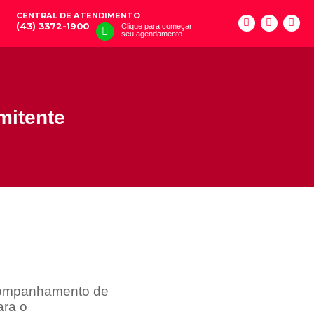
CENTRAL DE ATENDIMENTO
(43) 3372-1900
Clique para começar
seu agendamento
mitente
acompanhamento de
ara o