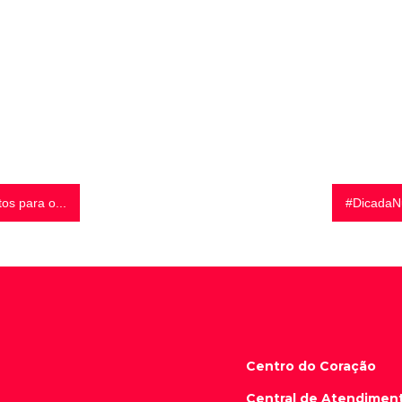
os para o...
#DicadaNu
Centro do Coração
Central de Atendimen