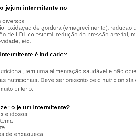
o jejum intermitente no
 diversos
or oxidação de gordura (emagrecimento), redução d
ção de LDL colesterol, redução da pressão arterial,
vidade, etc.
intermitente é indicado?
ricional, tem uma alimentação saudável e não obt
s nutricionais. Deve ser prescrito pelo nutricionista 
to critério.
azer
o jejum intermitente
?
es e idosos
stema
te
es de enxaqueca