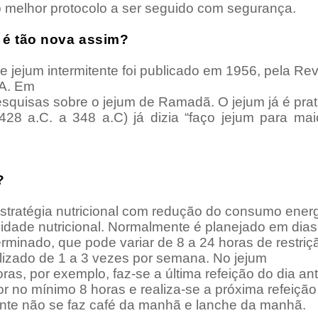
 o melhor protocolo a ser seguido com segurança.
m é tão nova assim?
e jejum intermitente foi publicado em 1956, pela Rev
EA.
Em
esquisas sobre o jejum de Ramadã. O jejum já é pra
(428 a.C. a 348 a.C) já dizia
“faço jejum para maio
?
estratégia nutricional com redução do consumo energ
dade nutricional. Normalmente é planejado em dias
rminado, que pode variar de 8 a 24 horas de restriç
alizado de
1 a 3 vezes por semana. No jejum
ras, por exemplo, faz-se a última refeição do dia ant
or no mínimo 8 horas e realiza-se a próxima refeição
nte não se faz café da manhã e lanche da manhã.