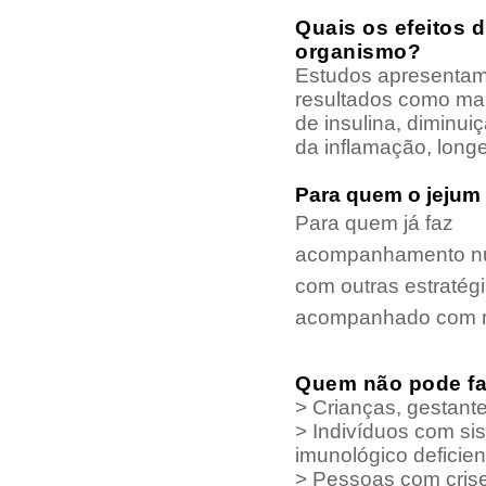
Quais os efeitos d
organismo?
Estudos apresentam
resultados como mai
de insulina, diminui
da inflamação, longe
Para quem o jejum 
Para quem já faz
acompanhamento nut
com outras estratégia
acompanhado com mui
Quem não pode f
>
Crianças, gestant
>
Indivíduos com si
imunológico deficien
>
Pessoas com cris