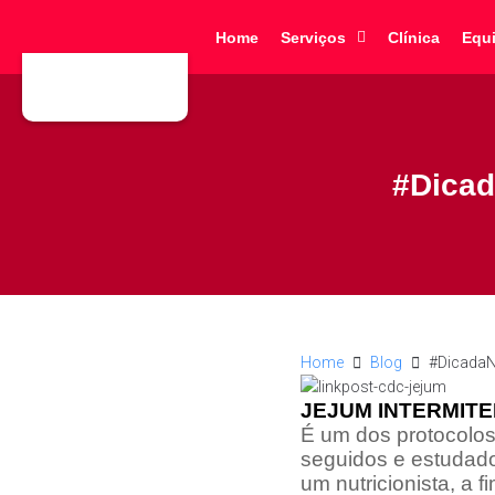
Home
Serviços
Clínica
Equ
#Dicad
Home
Blog
#DicadaNu
JEJUM INTERMITEN
É um dos protocolo
seguidos e estudad
um nutricionista, a 