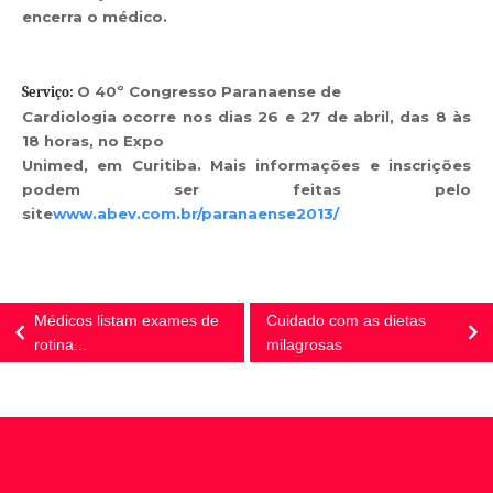
encerra o médico.
O 40º Congresso Paranaense de
Serviço:
Cardiologia ocorre nos dias 26 e 27 de abril, das 8 às
18 horas, no Expo
Unimed, em Curitiba. Mais informações e inscrições
podem ser feitas pelo
site
www.abev.com.br/paranaense2013/
Médicos listam exames de
Cuidado com as dietas
rotina...
milagrosas