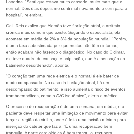
Londrina. “Senti que estava muito cansado, muito mais que o
normal. Dois dias depois me senti mal novamente e corri para o
hospital”, relembra.
Galli Reis explica que Alemão teve fibrilação atrial, a arritmia
crônica mais comum que existe. Segundo o especialista, ela
acomete em média de 2% a 3% da população mundial. “Porém,
é uma taxa subestimada por que muitos não têm sintomas,
então acabam não fazendo o diagnóstico. No caso do Cidimar,
ele teve quadro de cansaço e palpitação, que é a sensação do
batimento desordenado”, aponta.
“O coração tem uma rede elétrica e o normal é ele bater de
modo compassado. No caso da fibrilação atrial, há um
descompasso do batimento, e isso aumenta o risco de eventos
tromboembólicos, como o AVC isquêmico”, alerta o médico.
O processo de recuperação é de uma semana, em média, e o
paciente deve respeitar uma limitação de movimento para evitar
forçar a região da virilha, onde é feita uma incisão mínima para
inserção do cateter que faz a. “É uma recuperação bem
tranquila. A parte cardiológica é bem tranquilo, recupera