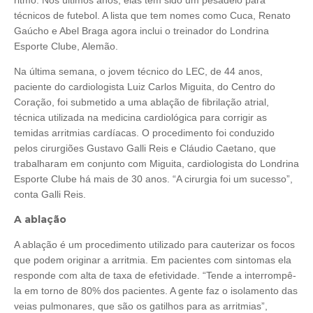
ritmo. Nos últimos anos, elas têm sido um pesadelo para
técnicos de futebol. A lista que tem nomes como Cuca, Renato
Gaúcho e Abel Braga agora inclui o treinador do Londrina
Esporte Clube, Alemão.
Na última semana, o jovem técnico do LEC, de 44 anos,
paciente do cardiologista Luiz Carlos Miguita, do Centro do
Coração, foi submetido a uma ablação de fibrilação atrial,
técnica utilizada na medicina cardiológica para corrigir as
temidas arritmias cardíacas. O procedimento foi conduzido
pelos cirurgiões Gustavo Galli Reis e Cláudio Caetano, que
trabalharam em conjunto com Miguita, cardiologista do Londrina
Esporte Clube há mais de 30 anos. “A cirurgia foi um sucesso”,
conta Galli Reis.
A ablação
A ablação é um procedimento utilizado para cauterizar os focos
que podem originar a arritmia. Em pacientes com sintomas ela
responde com alta de taxa de efetividade. “Tende a interrompê-
la em torno de 80% dos pacientes. A gente faz o isolamento das
veias pulmonares, que são os gatilhos para as arritmias”,