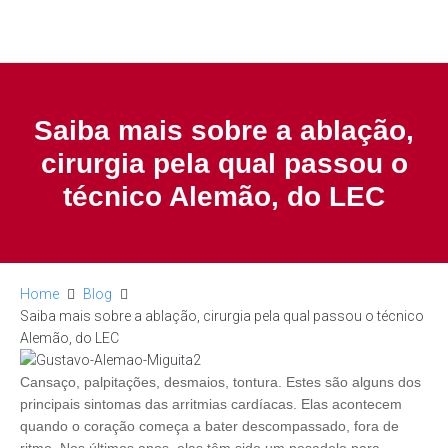
Saiba mais sobre a ablação,
cirurgia pela qual passou o
técnico Alemão, do LEC
Home
Blog
Saiba mais sobre a ablação, cirurgia pela qual passou o técnico
Alemão, do LEC
Cansaço, palpitações, desmaios, tontura. Estes são alguns dos
principais sintomas das arritmias cardíacas. Elas acontecem
quando o coração começa a bater descompassado, fora de