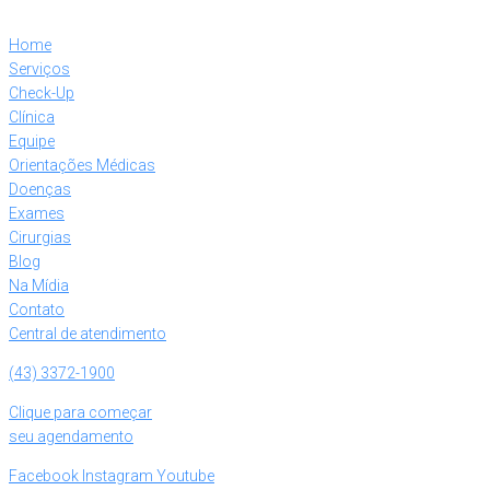
Home
Serviços
Check-Up
Clínica
Equipe
Orientações Médicas
Doenças
Exames
Cirurgias
Blog
Na Mídia
Contato
Central de atendimento
(43) 3372-1900
Clique para começar
seu agendamento
Facebook
Instagram
Youtube