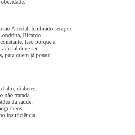
e obesidade.
são Arterial, lembrado sempre
 Londrina, Ricardo
 constante. Isso porque a
arterial deve ser
, para quem já possui
l alto, diabetes,
o não tratada
stões da saúde.
anguíneos,
mo insuficiência