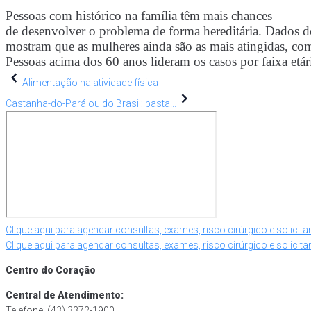
Pessoas com histórico na família têm mais chances
de desenvolver o problema de forma hereditária. Dados d
mostram que as mulheres ainda são as mais atingidas, 
Pessoas acima dos 60 anos lideram os casos por faixa etár
Navegação
Alimentação na atividade física
Castanha-do-Pará ou do Brasil: basta...
de
Post
Clique aqui para agendar consultas, exames, risco cirúrgico e solicitar
Clique aqui para agendar consultas, exames, risco cirúrgico e solicitar
Centro do Coração
Central de Atendimento:
Telefone: (43) 3372-1900