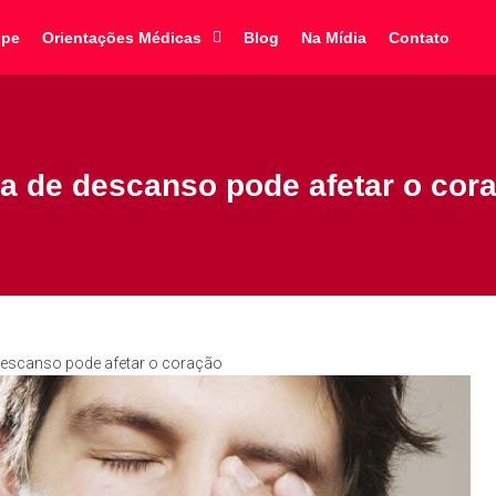
ipe
Orientações Médicas
Blog
Na Mídia
Contato
ta de descanso pode afetar o cor
 descanso pode afetar o coração