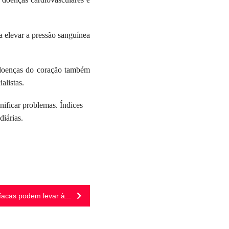
a elevar a pressão sanguínea
às doenças do coração também
alistas.
nificar problemas. Índices
iárias.
íacas podem levar à...