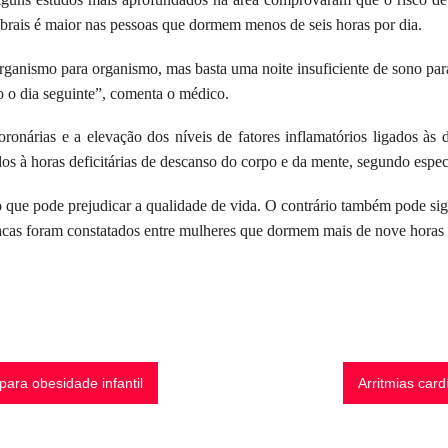
ebrais é maior nas pessoas que dormem menos de seis horas por dia.
rganismo para organismo, mas basta uma noite insuficiente de sono par
o o dia seguinte”, comenta o médico.
coronárias e a elevação dos níveis de fatores inflamatórios ligados 
os à horas deficitárias de descanso do corpo e da mente, segundo especi
o que pode prejudicar a qualidade de vida. O contrário também pode sig
acas foram constatados entre mulheres que dormem mais de nove horas d
para obesidade infantil
Arritmias card