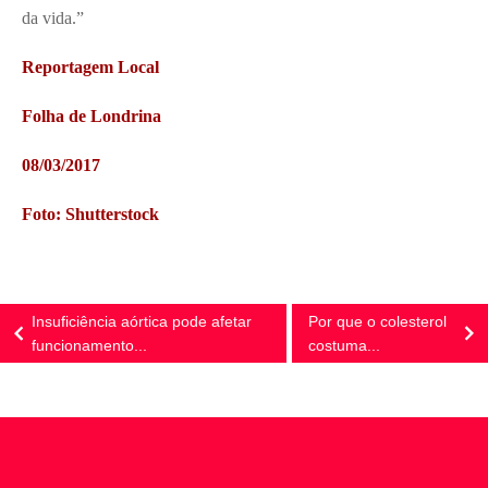
da vida.”
Reportagem Local
Folha de Londrina
08/03/2017
Foto: Shutterstock
Insuficiência aórtica pode afetar
Por que o colesterol
funcionamento...
costuma...